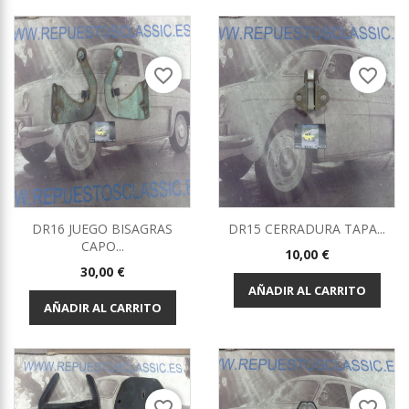
favorite_border
favorite_border
DR16 JUEGO BISAGRAS
DR15 CERRADURA TAPA...
CAPO...
Precio
10,00 €
Precio
30,00 €
AÑADIR AL CARRITO
AÑADIR AL CARRITO
favorite_border
favorite_border