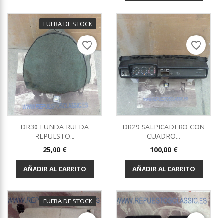
FUERA DE STOCK
favorite_border
favorite_border
DR30 FUNDA RUEDA
DR29 SALPICADERO CON
REPUESTO...
CUADRO...
Precio
Precio
25,00 €
100,00 €
AÑADIR AL CARRITO
AÑADIR AL CARRITO
FUERA DE STOCK