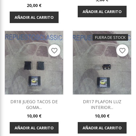
Precio
20,00 €
AÑADIR AL CARRITO
AÑADIR AL CARRITO
FUERA DE STOCK
favorite_border
favorite_border
DR18 JUEGO TACOS DE
DR17 PLAFON LUZ
GOMA...
INTERIOR...
Precio
Precio
10,00 €
10,00 €
AÑADIR AL CARRITO
AÑADIR AL CARRITO