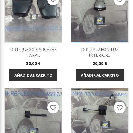
DR14 JUEGO CARCASAS
DR12 PLAFON LUZ
TAPA...
INTERIOR...
Precio
Precio
30,00 €
20,00 €
AÑADIR AL CARRITO
AÑADIR AL CARRITO
favorite_border
favorite_border