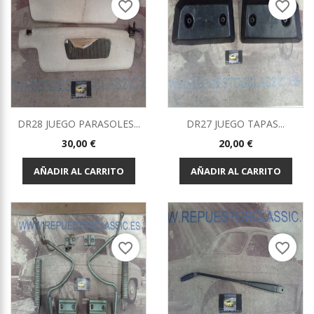
favorite_border
favorite_border
DR28 JUEGO PARASOLES...
DR27 JUEGO TAPAS...
Precio
Precio
30,00 €
20,00 €
AÑADIR AL CARRITO
AÑADIR AL CARRITO
favorite_border
favorite_border