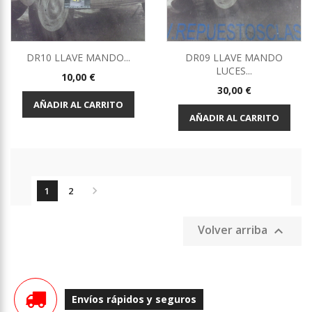
DR10 LLAVE MANDO...
DR09 LLAVE MANDO
LUCES...
Precio
10,00 €
Precio
30,00 €
AÑADIR AL CARRITO
AÑADIR AL CARRITO

1
2
Volver arriba

Envíos rápidos y seguros