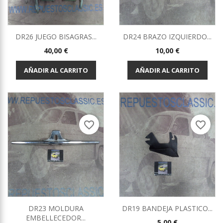
DR26 JUEGO BISAGRAS...
DR24 BRAZO IZQUIERDO...
Precio
Precio
40,00 €
10,00 €
AÑADIR AL CARRITO
AÑADIR AL CARRITO
favorite_border
favorite_border
DR23 MOLDURA
DR19 BANDEJA PLASTICO...
EMBELLECEDOR...
Precio
5,00 €