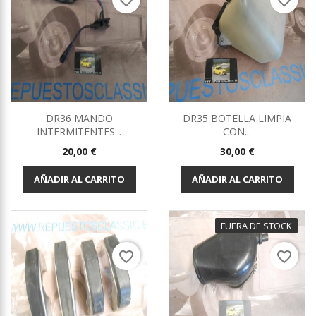
favorite_border
favorite_border
DR36 MANDO
DR35 BOTELLA LIMPIA
INTERMITENTES...
CON...
Precio
Precio
20,00 €
30,00 €
AÑADIR AL CARRITO
AÑADIR AL CARRITO
FUERA DE STOCK
favorite_border
favorite_border