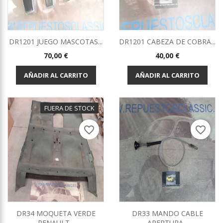
DR1201 JUEGO MASCOTAS...
DR1201 CABEZA DE COBRA...
Precio
Precio
70,00 €
40,00 €
AÑADIR AL CARRITO
AÑADIR AL CARRITO
FUERA DE STOCK
favorite_border
favorite_border
DR34 MOQUETA VERDE
DR33 MANDO CABLE
RENAULT...
APERTURA...