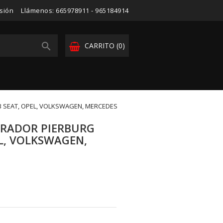
esión
Llámenos:
665978911 - 965184914

CARRITO
(0)
B SEAT, OPEL, VOLKSWAGEN, MERCEDES
URADOR PIERBURG
EL, VOLKSWAGEN,