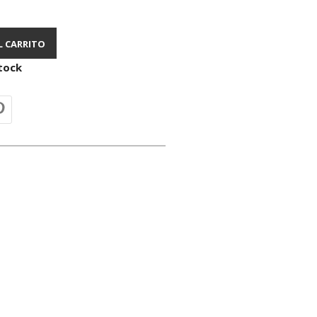
L CARRITO
tock