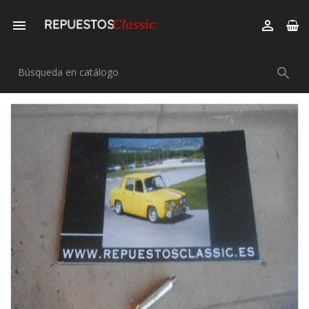


