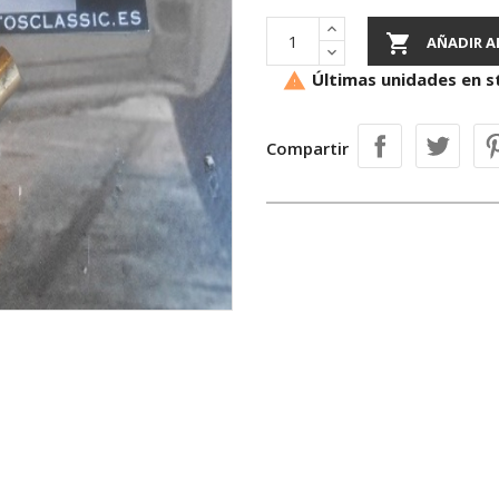

AÑADIR A
Últimas unidades en s

Compartir