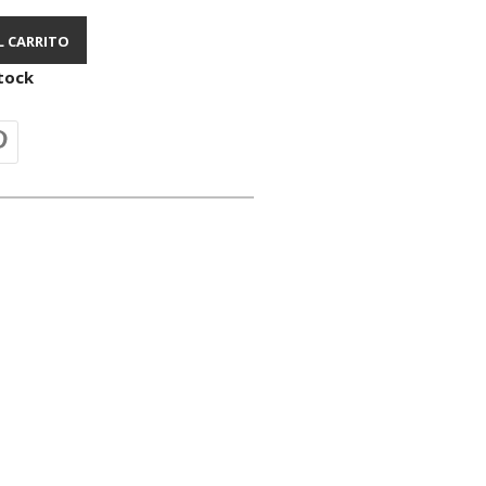
L CARRITO
tock