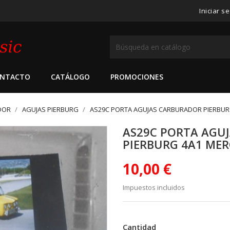
Iniciar s
NTACTO
CATÁLOGO
PROMOCIONES
DOR
AGUJAS PIERBURG
AS29C PORTA AGUJAS CARBURADOR PIERBUR
AS29C PORTA AGU
PIERBURG 4A1 ME
10,00 €
Impuestos incluidos
Cantidad