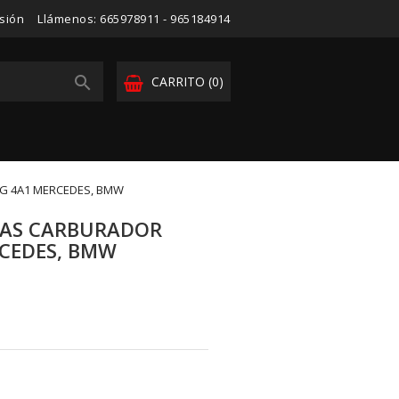
esión
Llámenos:
665978911 - 965184914

CARRITO
(0)
G 4A1 MERCEDES, BMW
JAS CARBURADOR
RCEDES, BMW