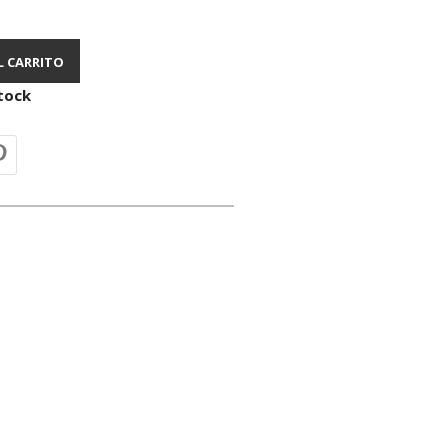
L CARRITO
tock