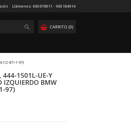
esión
Llámenos:
665978911 - 965184914

CARRITO
(0)
 (12-87>1-97)
 444-1501L-UE-Y
O IZQUIERDO BMW
1-97)