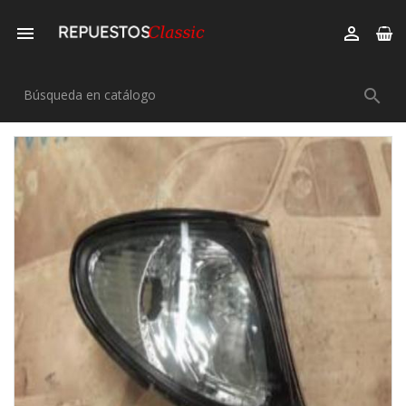


