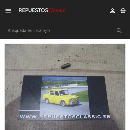


