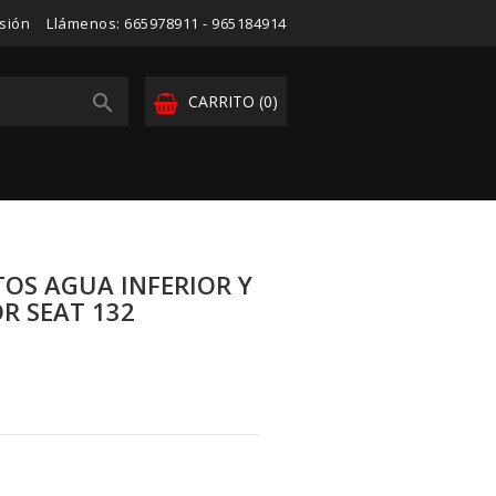
esión
Llámenos:
665978911 - 965184914

CARRITO
(0)
OS AGUA INFERIOR Y
R SEAT 132