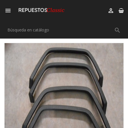


