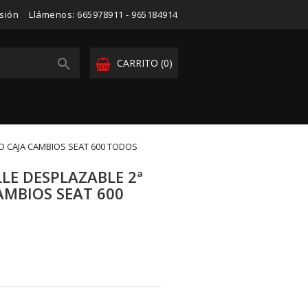
esión
Llámenos:
665978911 - 965184914

CARRITO
(0)
AD CAJA CAMBIOS SEAT 600 TODOS
LLE DESPLAZABLE 2ª
AMBIOS SEAT 600