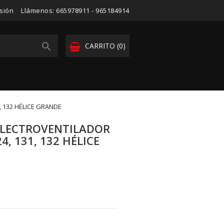
esión
Llámenos:
665978911 - 965184914

CARRITO
(0)
, 132 HÉLICE GRANDE
ELECTROVENTILADOR
4, 131, 132 HÉLICE