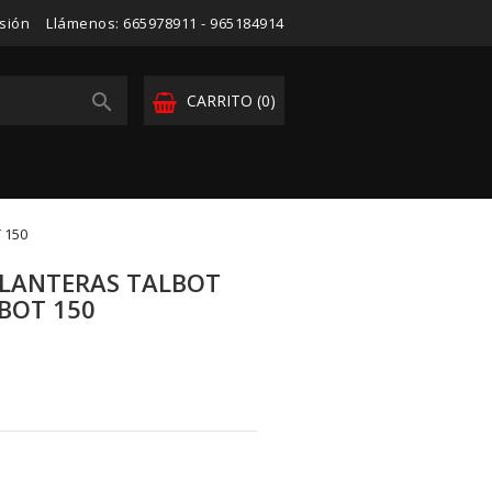
esión
Llámenos:
665978911 - 965184914

CARRITO
(0)
 150
ELANTERAS TALBOT
LBOT 150