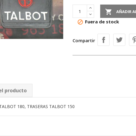

AÑADIR A
Fuera de stock

Compartir
el producto
TALBOT 180, TRASERAS TALBOT 150