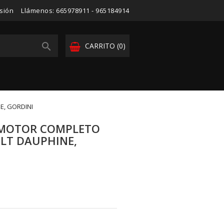
esión
Llámenos:
665978911 - 965184914

CARRITO
(0)
E, GORDINI
S MOTOR COMPLETO
LT DAUPHINE,