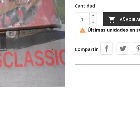
Cantidad

AÑADIR A
Últimas unidades en s

Compartir