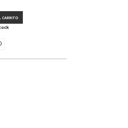
L CARRITO
tock