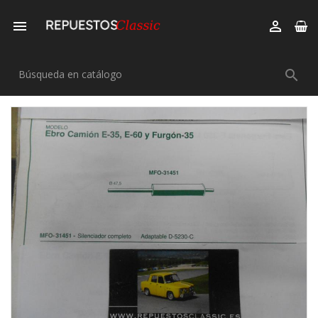


