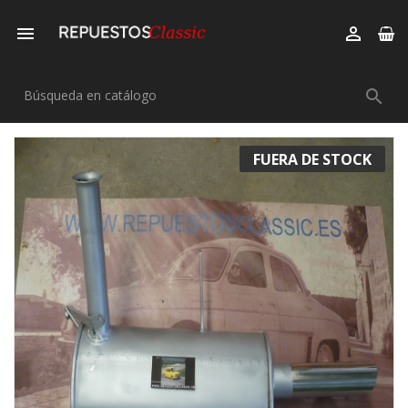



FUERA DE STOCK