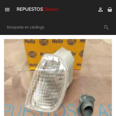


