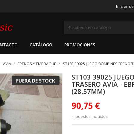
Iniciar s
NTACTO
CATÁLOGO
PROMOCIONES
AVIA
FRENOS Y EMBRAGUE
ST103 39025 JUEGO BOMBINES FRENO TR
ST103 39025 JUEG
FUERA DE STOCK
TRASERO AVIA - EB
(28,57MM)
90,75 €
Impuestos incluidos