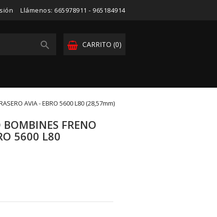
esión
Llámenos:
665978911 - 965184914

CARRITO
(0)
ASERO AVIA - EBRO 5600 L80 (28,57mm)
O BOMBINES FRENO
RO 5600 L80