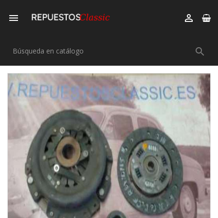


