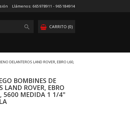
esión
Llámenos:
665978911 - 965184914

CARRITO
(0)
RENO DELANTEROS LAND ROVER, EBRO L60,
UEGO BOMBINES DE
 LAND ROVER, EBRO
0, 5600 MEDIDA 1 1/4"
LLA