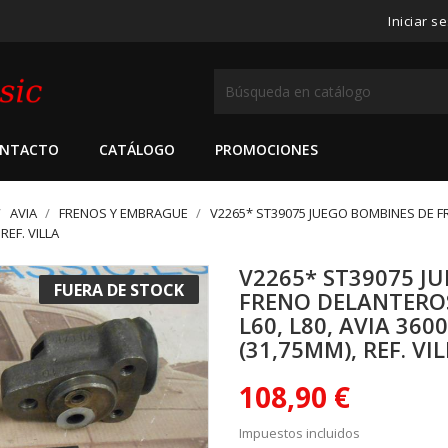
Iniciar s
NTACTO
CATÁLOGO
PROMOCIONES
AVIA
FRENOS Y EMBRAGUE
V2265* ST39075 JUEGO BOMBINES DE F
REF. VILLA
V2265* ST39075 J
FUERA DE STOCK
FRENO DELANTEROS
L60, L80, AVIA 360
(31,75MM), REF. VI
108,90 €
Impuestos incluidos