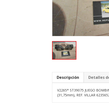
Descripción
Detalles d
V2265* ST39075 JUEGO BOMBIN
(31,75mm), REF. VILLAR 62356