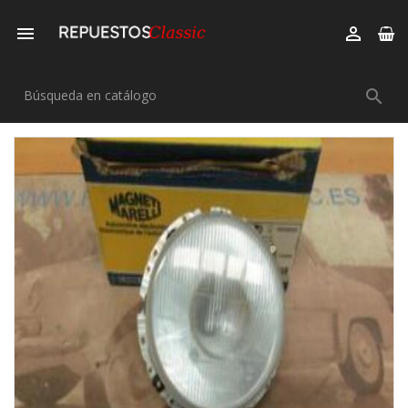


