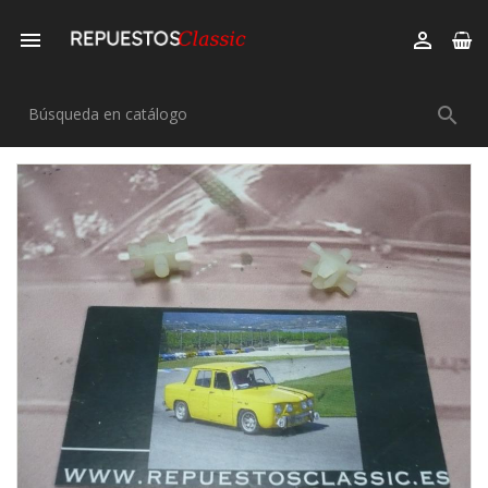


