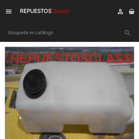


