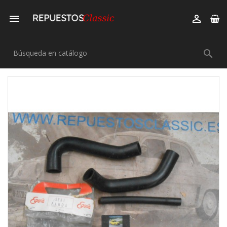


