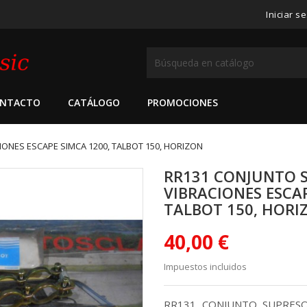
Iniciar s
NTACTO
CATÁLOGO
PROMOCIONES
ONES ESCAPE SIMCA 1200, TALBOT 150, HORIZON
RR131 CONJUNTO 
VIBRACIONES ESCAP
TALBOT 150, HORI
40,00 €
Impuestos incluidos
RR131 CONJUNTO SUPRESO