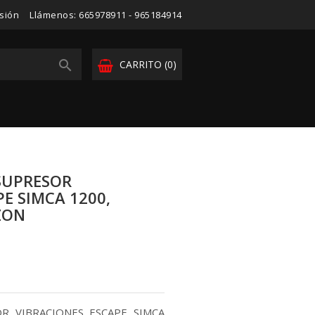
esión
Llámenos:
665978911 - 965184914

CARRITO
(0)
SUPRESOR
E SIMCA 1200,
ZON
R VIBRACIONES ESCAPE SIMCA