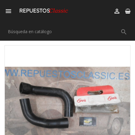


