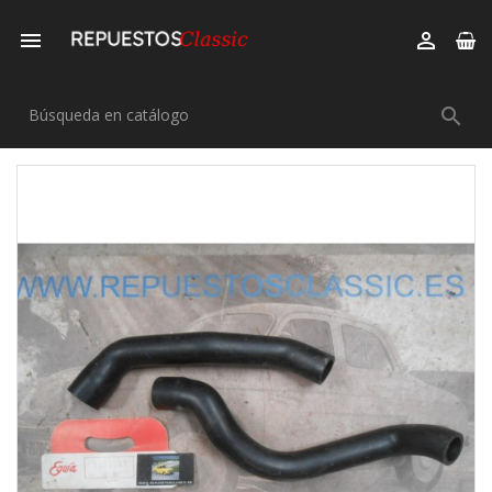


