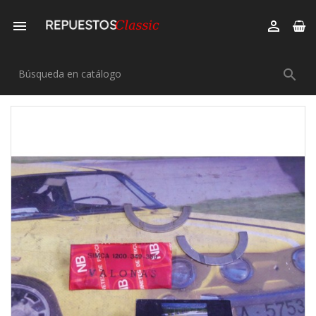


