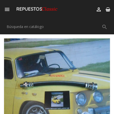


