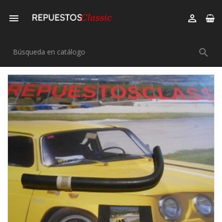


