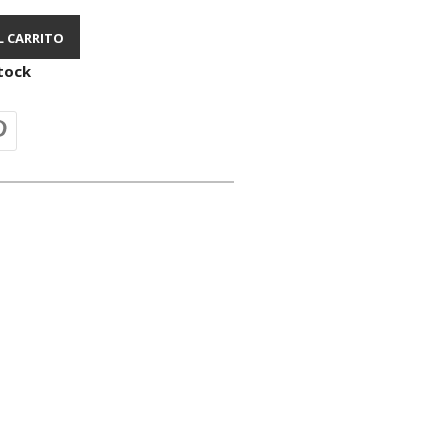
L CARRITO
tock