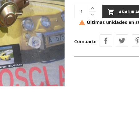

AÑADIR A
Últimas unidades en s

Compartir