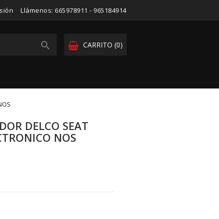
esión
Llámenos:
665978911 - 965184914

CARRITO
(0)
 NOS
IDOR DELCO SEAT
CTRONICO NOS