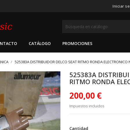
Iniciar s
NTACTO
CATÁLOGO
PROMOCIONES
NICA
525383A DISTRIBUIDOR DELCO SEAT RITMO RONDA ELECTRONICO
525383A DISTRIBU
RITMO RONDA ELE
200,00 €
Impuestos incluidos
Cantidad