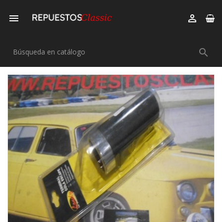


