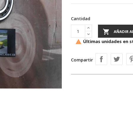
Cantidad

AÑADIR A
Últimas unidades en s

Compartir