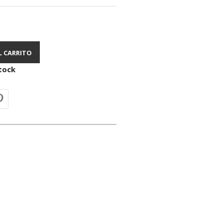
L CARRITO
tock