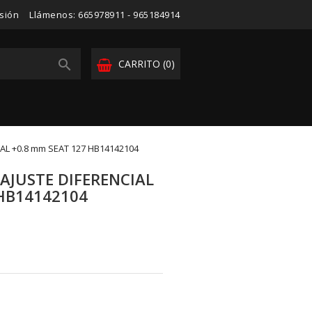
esión
Llámenos:
665978911 - 965184914

CARRITO
(0)
AL +0.8 mm SEAT 127 HB14142104
AJUSTE DIFERENCIAL
 HB14142104