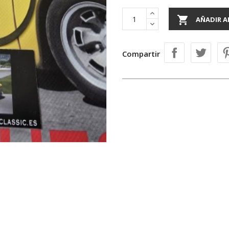

AÑADIR A
Compartir