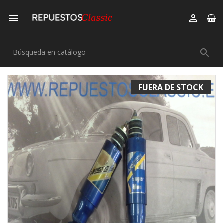



FUERA DE STOCK