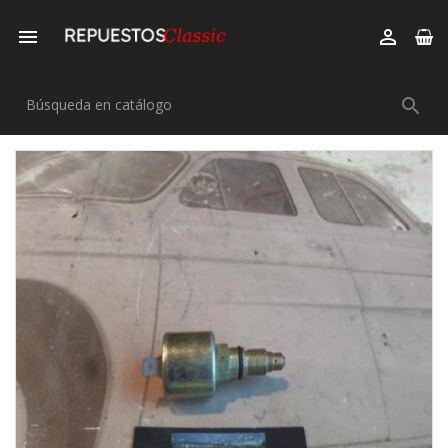


