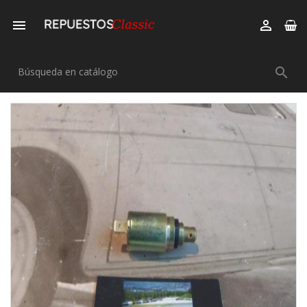


