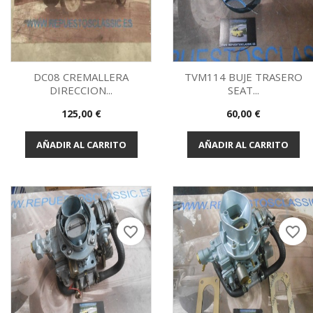
DC08 CREMALLERA
TVM114 BUJE TRASERO
DIRECCION...
SEAT...
Vista rápida
Vista rápida


Precio
Precio
125,00 €
60,00 €
AÑADIR AL CARRITO
AÑADIR AL CARRITO
favorite_border
favorite_border