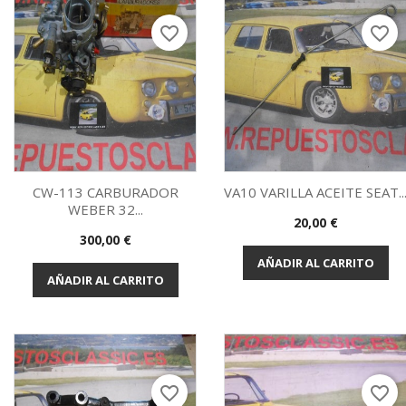
favorite_border
favorite_border
CW-113 CARBURADOR
VA10 VARILLA ACEITE SEAT..
WEBER 32...
Precio
20,00 €
Vista rápida
Vista rápida


Precio
300,00 €
AÑADIR AL CARRITO
AÑADIR AL CARRITO
favorite_border
favorite_border