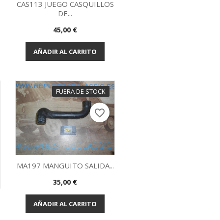
CAS113 JUEGO CASQUILLOS
DE...
Vista rápida

Precio
45,00 €
AÑADIR AL CARRITO
FUERA DE STOCK
favorite_border
MA197 MANGUITO SALIDA...
Precio
35,00 €
Vista rápida

AÑADIR AL CARRITO