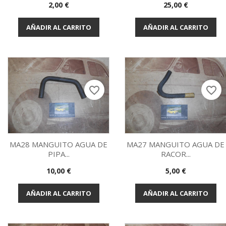
Vista rápida
Vista rápida


Precio
Precio
2,00 €
25,00 €
AÑADIR AL CARRITO
AÑADIR AL CARRITO
favorite_border
favorite_border
MA28 MANGUITO AGUA DE
MA27 MANGUITO AGUA DE
PIPA...
RACOR...
Vista rápida
Vista rápida


Precio
Precio
10,00 €
5,00 €
AÑADIR AL CARRITO
AÑADIR AL CARRITO