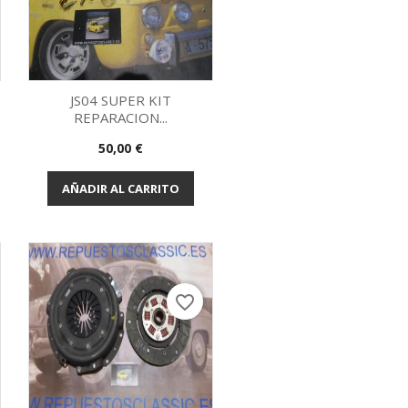
JS04 SUPER KIT
REPARACION...
Vista rápida

Precio
50,00 €
AÑADIR AL CARRITO
favorite_border