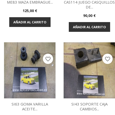
ME83 MAZA EMBRAGUE...
CAS114 JUEGO CASQUILLOS
DE...
Precio
125,00 €
Vista rápida
Vista rápida


Precio
90,00 €
AÑADIR AL CARRITO
AÑADIR AL CARRITO
favorite_border
favorite_border
SI63 GOMA VARILLA
SI43 SOPORTE CAJA
ACEITE...
CAMBIOS...