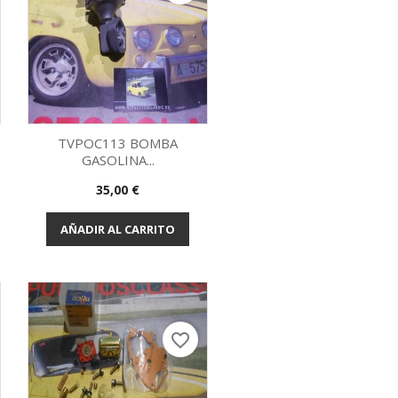
TVPOC113 BOMBA
GASOLINA...
Vista rápida

Precio
35,00 €
AÑADIR AL CARRITO
favorite_border