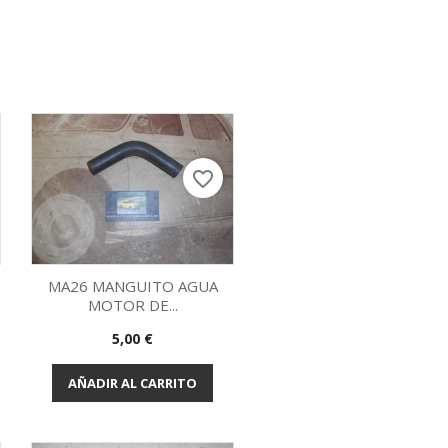
favorite_border
MA26 MANGUITO AGUA
MOTOR DE...
Vista rápida

Precio
5,00 €
AÑADIR AL CARRITO