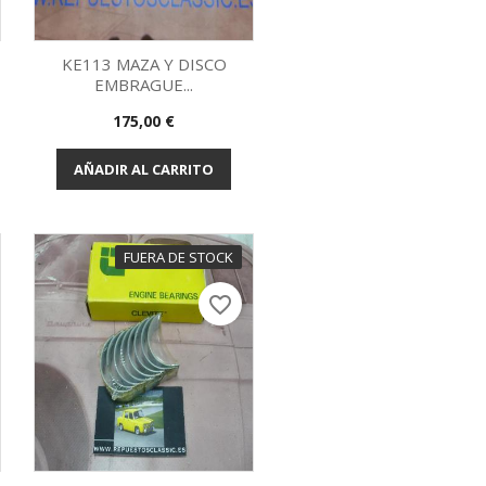
KE113 MAZA Y DISCO
EMBRAGUE...
Vista rápida

Precio
175,00 €
AÑADIR AL CARRITO
FUERA DE STOCK
favorite_border