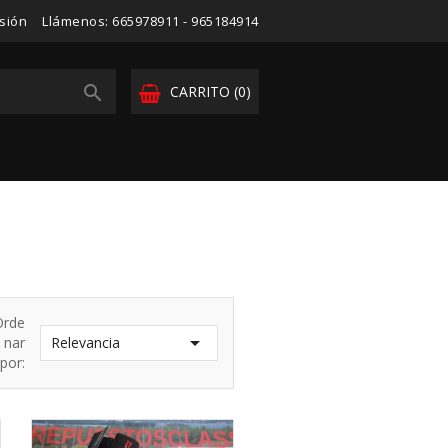
esión
Llámenos:
665978911 - 965184914

CARRITO
(0)
Orde

nar
Relevancia
por: