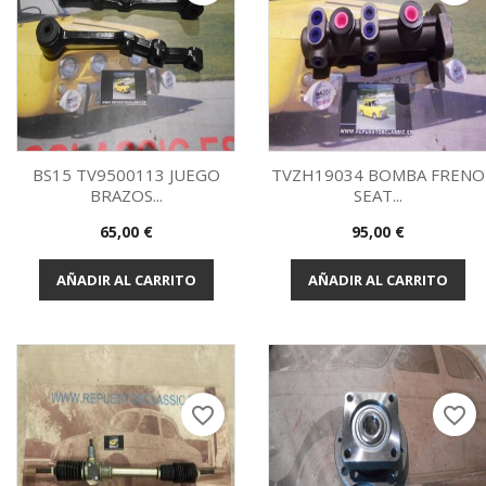
BS15 TV9500113 JUEGO
TVZH19034 BOMBA FRENO
BRAZOS...
SEAT...
Vista rápida
Vista rápida


Precio
Precio
65,00 €
95,00 €
AÑADIR AL CARRITO
AÑADIR AL CARRITO
favorite_border
favorite_border