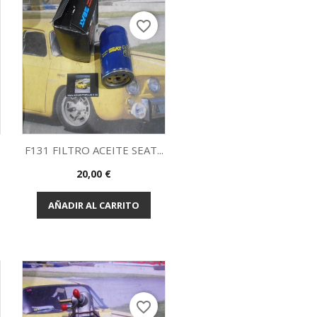
favorite_border
.
F131 FILTRO ACEITE SEAT...
Precio
20,00 €
Vista rápida

AÑADIR AL CARRITO
favorite_border