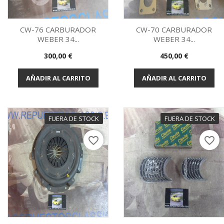
CW-76 CARBURADOR
CW-70 CARBURADOR
WEBER 34...
WEBER 34...
Vista rápida
Vista rápida


Precio
Precio
300,00 €
450,00 €
AÑADIR AL CARRITO
AÑADIR AL CARRITO
FUERA DE STOCK
FUERA DE STOCK
favorite_border
favorite_border