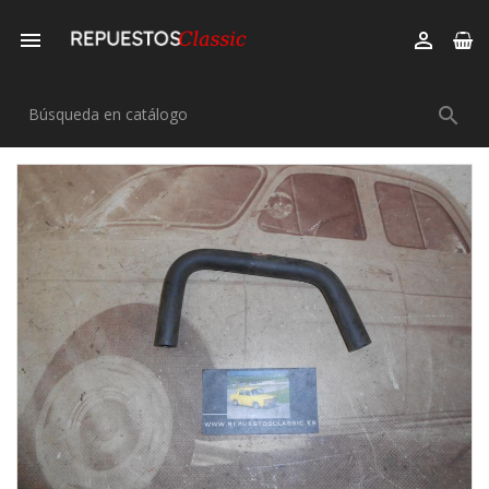


