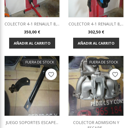
COLECTOR 4-1 RENAULT 8,...
COLECTOR 4-1 RENAULT 8,...
Precio
Precio
350,00 €
302,50 €
AÑADIR AL CARRITO
AÑADIR AL CARRITO
FUERA DE STOCK
FUERA DE STOCK
favorite_border
favorite_border
JUEGO SOPORTES ESCAPE...
COLECTOR ADMISION Y
ESCAPE...