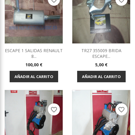
favorite_border
favorite_border
ESCAPE 1 SALIDAS RENAULT
TR27 355009 BRIDA
8...
ESCAPE...
Precio
Precio
100,00 €
5,00 €
AÑADIR AL CARRITO
AÑADIR AL CARRITO
favorite_border
favorite_border