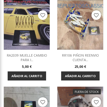
favorite_border
favorite_border
RA2039 MUELLE CAMBIO
RR106 PIÑON REENVIO
PARA I...
CUENTA...
Precio
Precio
5,00 €
25,00 €
AÑADIR AL CARRITO
AÑADIR AL CARRITO
FUERA DE STOCK
favorite_border
favorite_border