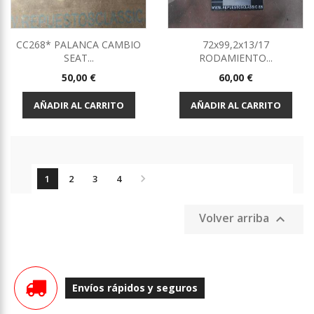
CC268* PALANCA CAMBIO
72x99,2x13/17
SEAT...
RODAMIENTO...
Precio
Precio
50,00 €
60,00 €
AÑADIR AL CARRITO
AÑADIR AL CARRITO

1
2
3
4
Volver arriba

Envíos rápidos y seguros