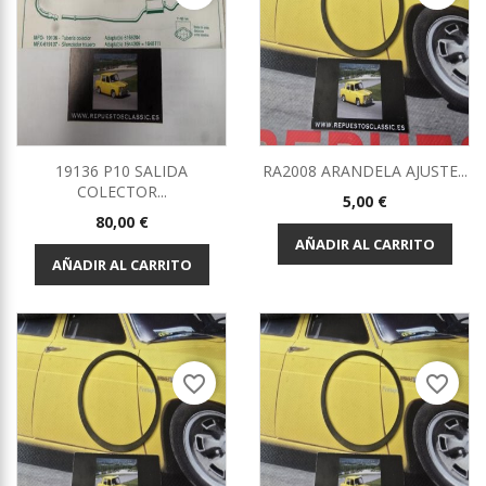
19136 P10 SALIDA
RA2008 ARANDELA AJUSTE...
COLECTOR...
Precio
5,00 €
Precio
80,00 €
AÑADIR AL CARRITO
AÑADIR AL CARRITO
favorite_border
favorite_border