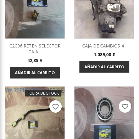
C2C06 RETEN SELECTOR
CAJA DE CAMBIOS 4...
CAJA...
Precio
1.089,00 €
Precio
42,35 €
AÑADIR AL CARRITO
AÑADIR AL CARRITO
FUERA DE STOCK
favorite_border
favorite_border