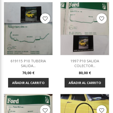
favorite_border
favorite_border
619115 P10 TUBERIA
1997 P10 SALIDA
SALIDA...
COLECTOR...
Precio
Precio
70,00 €
80,00 €
AÑADIR AL CARRITO
AÑADIR AL CARRITO
favorite_border
favorite_border