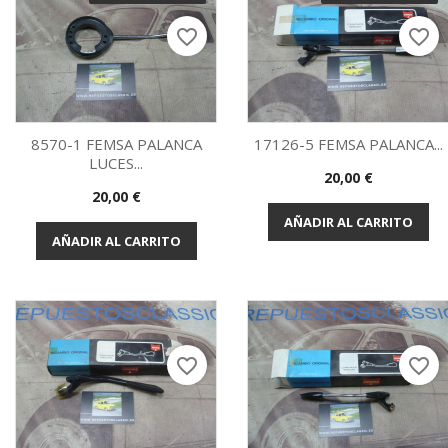
favorite_border
favorite_border
8570-1 FEMSA PALANCA
17126-5 FEMSA PALANCA...
LUCES...
Precio
20,00 €
Vista rápida
Vista rápida


Precio
20,00 €
AÑADIR AL CARRITO
AÑADIR AL CARRITO
favorite_border
favorite_border