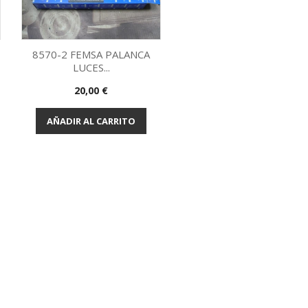
8570-2 FEMSA PALANCA
LUCES...
Vista rápida

Precio
20,00 €
AÑADIR AL CARRITO