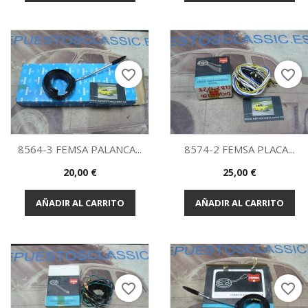
favorite_border
favorite_border
8564-3 FEMSA PALANCA...
8574-2 FEMSA PLACA...
Precio
Precio
20,00 €
25,00 €
Vista rápida
Vista rápida


AÑADIR AL CARRITO
AÑADIR AL CARRITO
favorite_border
favorite_border