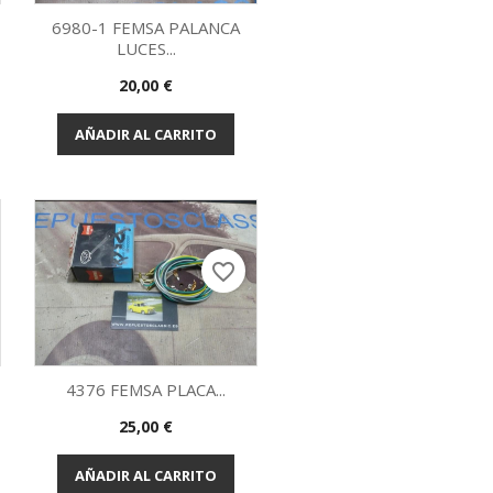
6980-1 FEMSA PALANCA
LUCES...
Vista rápida

Precio
20,00 €
AÑADIR AL CARRITO
favorite_border
4376 FEMSA PLACA...
Precio
25,00 €
Vista rápida

AÑADIR AL CARRITO