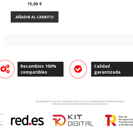
Vista rápida

Precio
15,00 €
AÑADIR AL CARRITO
Recambios 100%
Calidad
compatibles
garantizada