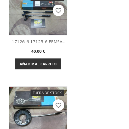
favorite_border
17126-6 17125-6 FEMSA...
Precio
40,00 €
Vista rápida

AÑADIR AL CARRITO
FUERA DE STOCK
favorite_border