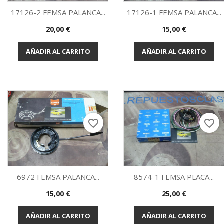
17126-2 FEMSA PALANCA...
17126-1 FEMSA PALANCA...
Precio
Precio
20,00 €
15,00 €
Vista rápida
Vista rápida


AÑADIR AL CARRITO
AÑADIR AL CARRITO
favorite_border
favorite_border
6972 FEMSA PALANCA...
8574-1 FEMSA PLACA...
Precio
Precio
15,00 €
25,00 €
Vista rápida
Vista rápida


AÑADIR AL CARRITO
AÑADIR AL CARRITO