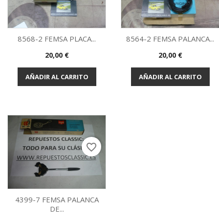
8568-2 FEMSA PLACA...
8564-2 FEMSA PALANCA...
Precio
Precio
20,00 €
20,00 €
Vista rápida
Vista rápida


AÑADIR AL CARRITO
AÑADIR AL CARRITO
favorite_border
4399-7 FEMSA PALANCA
DE...