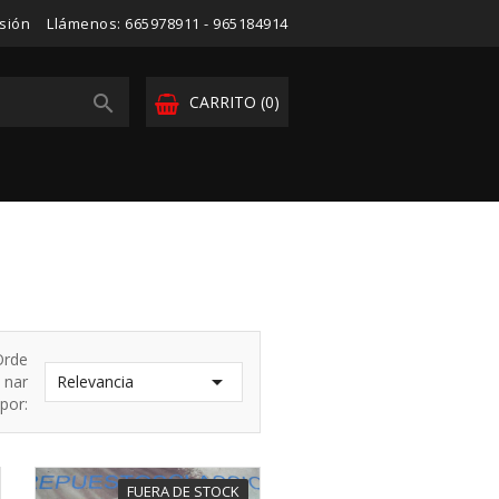
esión
Llámenos:
665978911 - 965184914

CARRITO
(0)
Orde

nar
Relevancia
por:
FUERA DE STOCK