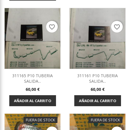
favorite_border
favorite_border
311165 P10 TUBERIA
311161 P10 TUBERIA
SALIDA...
SALIDA...
Precio
Precio
60,00 €
60,00 €
AÑADIR AL CARRITO
AÑADIR AL CARRITO
FUERA DE STOCK
FUERA DE STOCK