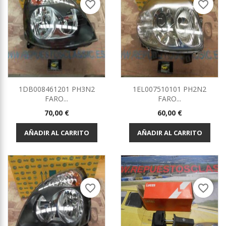
favorite_border
favorite_border
1DB008461201 PH3N2
1EL007510101 PH2N2
FARO...
FARO...
Precio
Precio
70,00 €
60,00 €
AÑADIR AL CARRITO
AÑADIR AL CARRITO
favorite_border
favorite_border