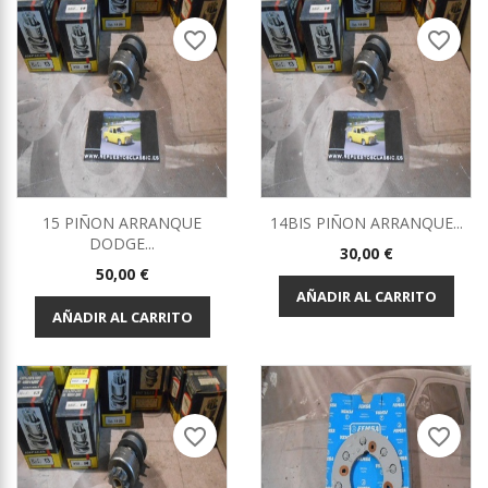
favorite_border
favorite_border
15 PIÑON ARRANQUE
14BIS PIÑON ARRANQUE...
DODGE...
Precio
30,00 €
Precio
50,00 €
AÑADIR AL CARRITO
AÑADIR AL CARRITO
favorite_border
favorite_border