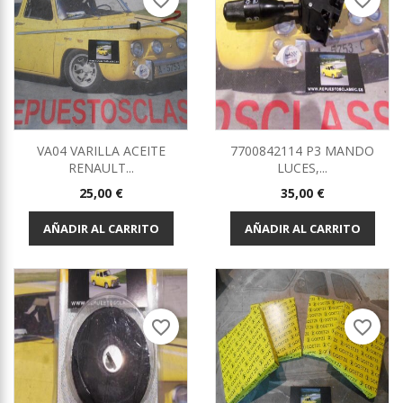
favorite_border
favorite_border
VA04 VARILLA ACEITE
7700842114 P3 MANDO
RENAULT...
LUCES,...
Precio
Precio
25,00 €
35,00 €
AÑADIR AL CARRITO
AÑADIR AL CARRITO
favorite_border
favorite_border