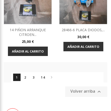
14 PIÑON ARRANQUE
28466-6 PLACA DIODOS,...
CITROEN...
Precio
30,00 €
Precio
25,00 €
AÑADIR AL CARRITO
AÑADIR AL CARRITO

1
2
3
14
Volver arriba
