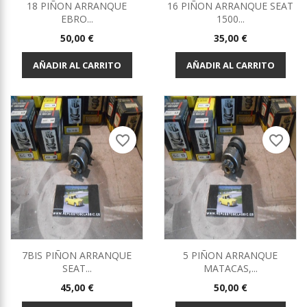
18 PIÑON ARRANQUE
16 PIÑON ARRANQUE SEAT
EBRO...
1500...
Precio
Precio
50,00 €
35,00 €
AÑADIR AL CARRITO
AÑADIR AL CARRITO
favorite_border
favorite_border
7BIS PIÑON ARRANQUE
5 PIÑON ARRANQUE
SEAT...
MATACAS,...
Precio
Precio
45,00 €
50,00 €