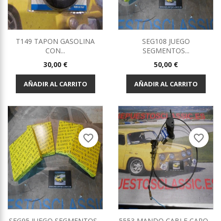
T149 TAPON GASOLINA
SEG108 JUEGO
CON...
SEGMENTOS...
Precio
Precio
30,00 €
50,00 €
AÑADIR AL CARRITO
AÑADIR AL CARRITO
favorite_border
favorite_border
SEG95 JUEGO SEGMENTOS...
5553 MANDO CABLE CAPO...