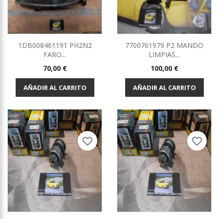
1DB008461191 PH2N2
7700761979 P2 MANDO
FARO...
LIMPIAS...
Precio
Precio
70,00 €
100,00 €
AÑADIR AL CARRITO
AÑADIR AL CARRITO
favorite_border
favorite_border