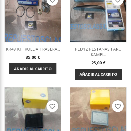
favorite_border
favorite_border
KR49 KIT RUEDA TRASERA...
PLD12 PESTAÑAS FARO
KAMEI...
Precio
35,00 €
Precio
25,00 €
AÑADIR AL CARRITO
AÑADIR AL CARRITO
favorite_border
favorite_border