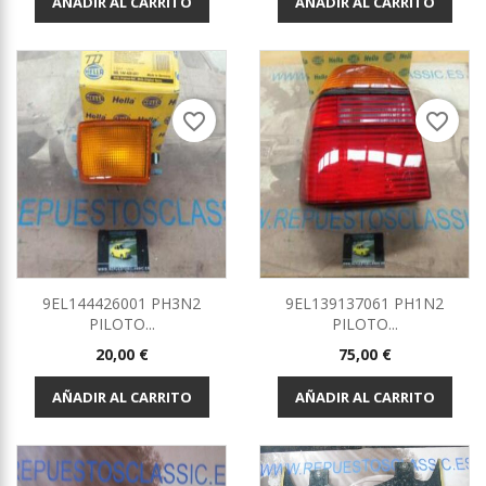
AÑADIR AL CARRITO
AÑADIR AL CARRITO
favorite_border
favorite_border
9EL144426001 PH3N2
9EL139137061 PH1N2
PILOTO...
PILOTO...
Precio
Precio
20,00 €
75,00 €
AÑADIR AL CARRITO
AÑADIR AL CARRITO