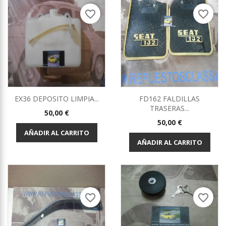
favorite_border
favorite_border
EX36 DEPOSITO LIMPIA...
FD162 FALDILLAS
TRASERAS...
Precio
50,00 €
Precio
50,00 €
AÑADIR AL CARRITO
AÑADIR AL CARRITO
favorite_border
favorite_border