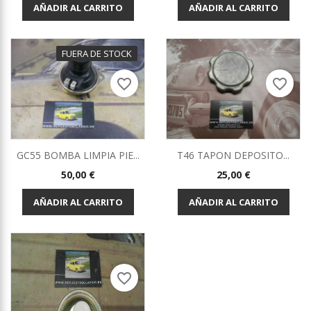
AÑADIR AL CARRITO
AÑADIR AL CARRITO
FUERA DE STOCK
favorite_border
favorite_border
GC55 BOMBA LIMPIA PIE...
T46 TAPON DEPOSITO...
Precio
Precio
50,00 €
25,00 €
AÑADIR AL CARRITO
AÑADIR AL CARRITO
favorite_border