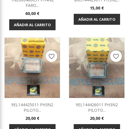
FARO...
Precio
15,00 €
Precio
60,00 €
AÑADIR AL CARRITO
AÑADIR AL CARRITO
favorite_border
favorite_border
9EL144425011 PH3N2
9EL144426011 PH3N2
PILOTO...
PILOTO...
Precio
Precio
20,00 €
20,00 €