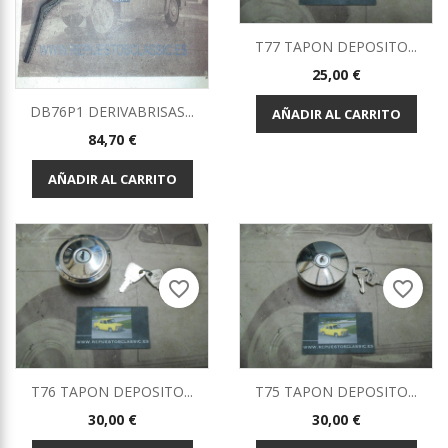
T77 TAPON DEPOSITO...
Precio
25,00 €
DB76P1 DERIVABRISAS...
AÑADIR AL CARRITO
Precio
84,70 €
AÑADIR AL CARRITO
favorite_border
favorite_border
T76 TAPON DEPOSITO...
T75 TAPON DEPOSITO...
Precio
Precio
30,00 €
30,00 €