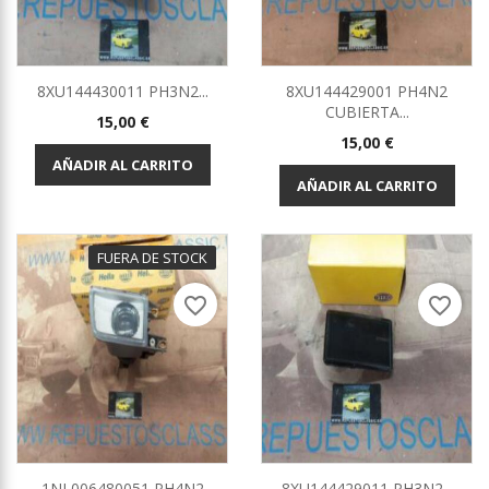
8XU144430011 PH3N2...
8XU144429001 PH4N2
CUBIERTA...
Precio
15,00 €
Precio
15,00 €
AÑADIR AL CARRITO
AÑADIR AL CARRITO
FUERA DE STOCK
favorite_border
favorite_border
1NL006480051 PH4N2
8XU144429011 PH3N2...