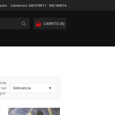
esión
Llámenos:
665978911 - 965184914

CARRITO
(0)
Orde

nar
Relevancia
por: