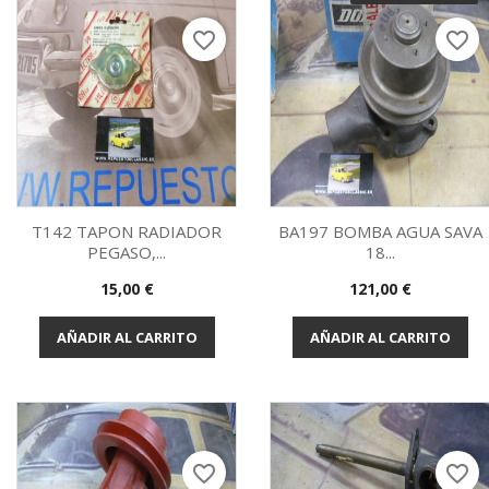
favorite_border
favorite_border
T142 TAPON RADIADOR
BA197 BOMBA AGUA SAVA
PEGASO,...
18...
Vista rápida
Vista rápida


Precio
Precio
15,00 €
121,00 €
AÑADIR AL CARRITO
AÑADIR AL CARRITO
favorite_border
favorite_border