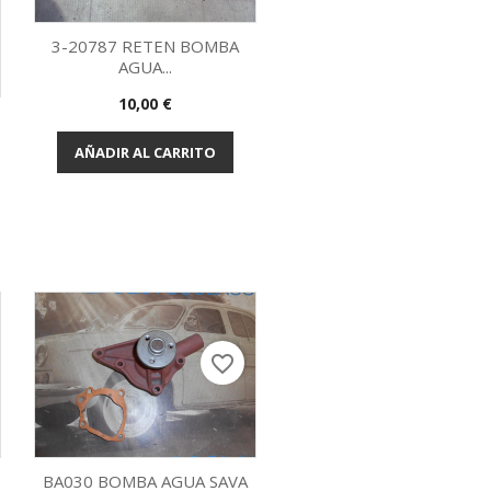
3-20787 RETEN BOMBA
AGUA...
Vista rápida

Precio
10,00 €
AÑADIR AL CARRITO
favorite_border
BA030 BOMBA AGUA SAVA