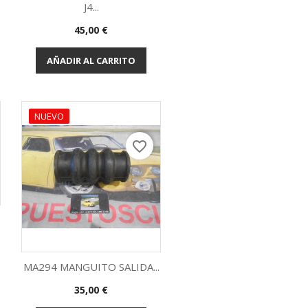
J4...
Vista rápida

Precio
45,00 €
AÑADIR AL CARRITO
NUEVO
favorite_border
MA294 MANGUITO SALIDA...
Precio
35,00 €
Vista rápida
