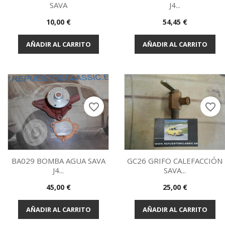
SAVA
J4...
Vista rápida
Vista rápida


Precio
Precio
10,00 €
54,45 €
AÑADIR AL CARRITO
AÑADIR AL CARRITO
favorite_border
favorite_border
BA029 BOMBA AGUA SAVA
GC26 GRIFO CALEFACCIÓN
J4...
SAVA...
Vista rápida
Vista rápida


Precio
Precio
45,00 €
25,00 €
AÑADIR AL CARRITO
AÑADIR AL CARRITO