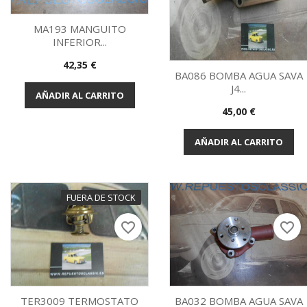
MA193 MANGUITO
INFERIOR...
Vista rápida

Precio
42,35 €
BA086 BOMBA AGUA SAVA
J4...
AÑADIR AL CARRITO
Vista rápida

Precio
45,00 €
AÑADIR AL CARRITO
FUERA DE STOCK
favorite_border
favorite_border
TER3009 TERMOSTATO
BA032 BOMBA AGUA SAVA