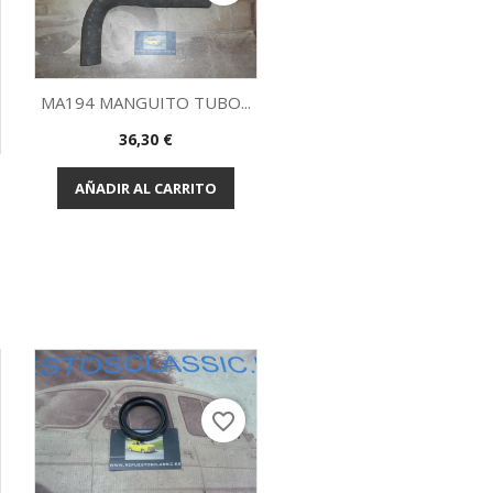
MA194 MANGUITO TUBO...
Precio
36,30 €
Vista rápida

AÑADIR AL CARRITO
favorite_border