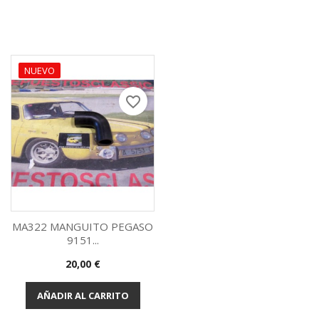
NUEVO
favorite_border
MA322 MANGUITO PEGASO
9151...
Vista rápida

Precio
20,00 €
AÑADIR AL CARRITO