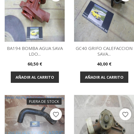
BA194 BOMBA AGUA SAVA
GC40 GRIFO CALEFACCION
LDO...
SAVA...
Vista rápida
Vista rápida


Precio
Precio
60,50 €
40,00 €
AÑADIR AL CARRITO
AÑADIR AL CARRITO
FUERA DE STOCK
favorite_border
favorite_border