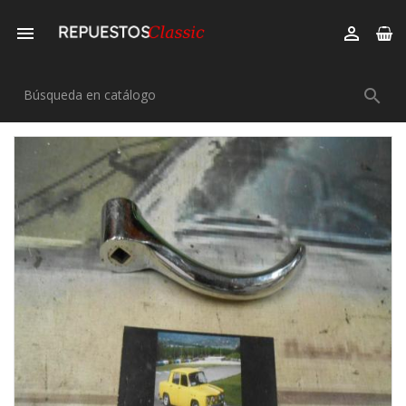


