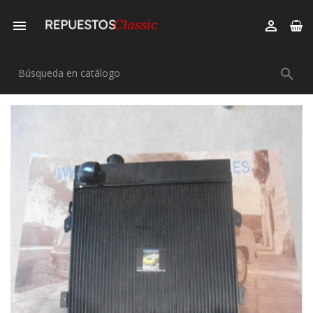


