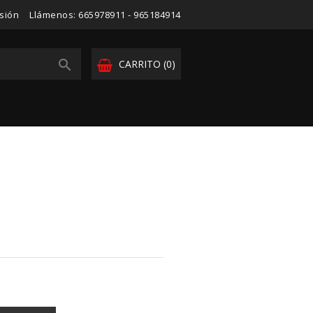
esión
Llámenos:
665978911 - 965184914

CARRITO
(0)