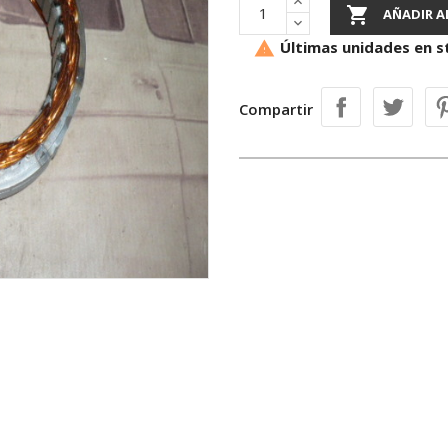

AÑADIR A
Últimas unidades en s

Compartir