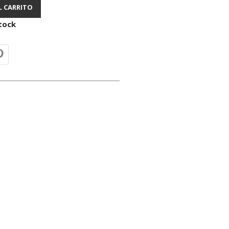
L CARRITO
tock