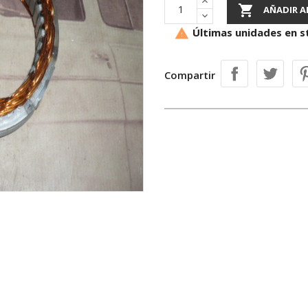

AÑADIR A
Últimas unidades en s

Compartir