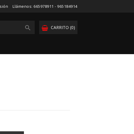
esión
Llámenos:
665978911 - 965184914

CARRITO
(0)