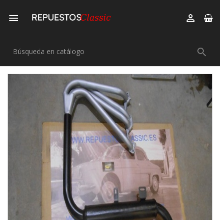


