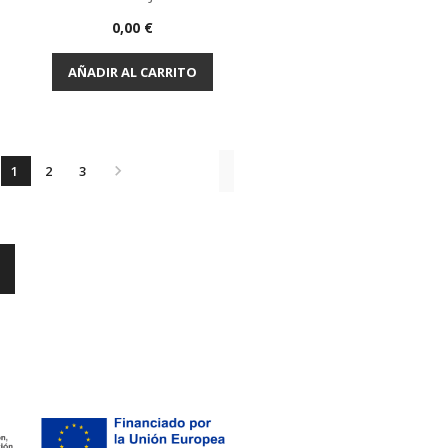
Precio
0,00 €
Vista rápida

AÑADIR AL CARRITO

1
2
3