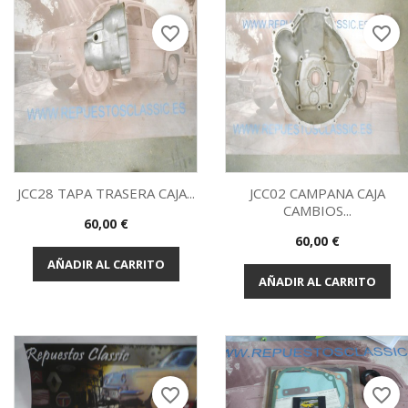
favorite_border
favorite_border
JCC28 TAPA TRASERA CAJA...
JCC02 CAMPANA CAJA
CAMBIOS...
Precio
60,00 €
Vista rápida
Vista rápida


Precio
60,00 €
AÑADIR AL CARRITO
AÑADIR AL CARRITO
favorite_border
favorite_border