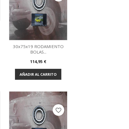
30x75x19 RODAMIENTO
BOLAS...
Vista rápida

Precio
114,95 €
AÑADIR AL CARRITO
favorite_border