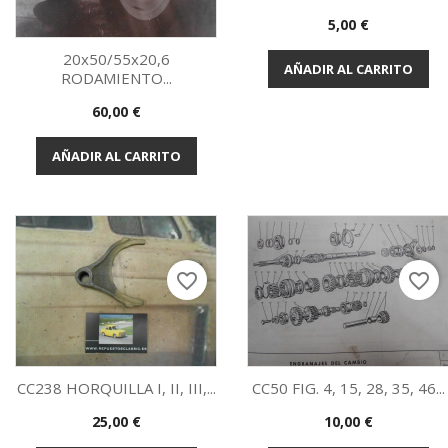
Precio
5,00 €
Vista rápida

20x50/55x20,6
AÑADIR AL CARRITO
RODAMIENTO...
Vista rápida

Precio
60,00 €
AÑADIR AL CARRITO
favorite_border
favorite_border
CC238 HORQUILLA I, II, III,...
CC50 FIG. 4, 15, 28, 35, 46...
Precio
Precio
25,00 €
10,00 €
Vista rápida
Vista rápida

