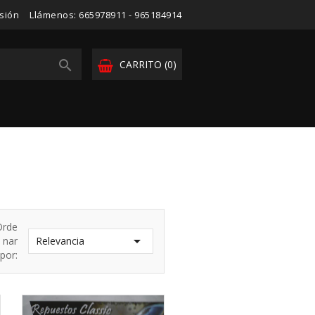
esión
Llámenos:
665978911 - 965184914

CARRITO
(0)
Orde

nar
Relevancia
por: