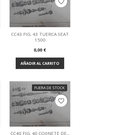
favorite_border
.
CC43 FIG. 43 TUERCA SEAT
1500
Vista rápida

Precio
0,00 €
AÑADIR AL CARRITO
FUERA DE STOCK
favorite_border
CC40 FIG. 40 COJINETE DE...