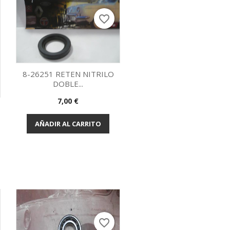
favorite_border
8-26251 RETEN NITRILO
DOBLE...
Vista rápida

Precio
7,00 €
AÑADIR AL CARRITO
favorite_border