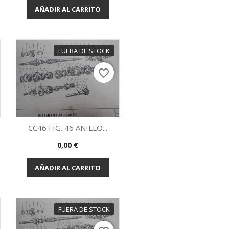
AÑADIR AL CARRITO
FUERA DE STOCK
favorite_border
CC46 FIG. 46 ANILLO...
Precio
0,00 €
Vista rápida

AÑADIR AL CARRITO
FUERA DE STOCK