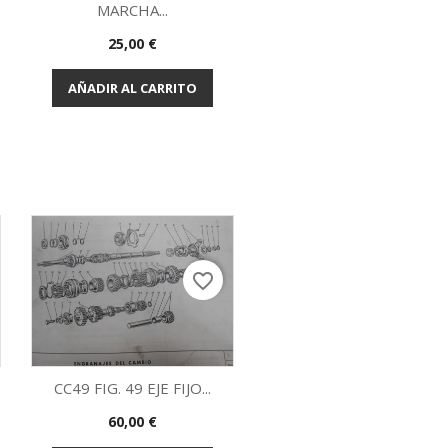
MARCHA...
Vista rápida

Precio
25,00 €
AÑADIR AL CARRITO
favorite_border
CC49 FIG. 49 EJE FIJO...
Precio
60,00 €
Vista rápida
