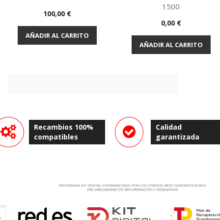
1500
Precio
100,00 €
Vista rápida
Vista rápida


Precio
0,00 €
AÑADIR AL CARRITO
AÑADIR AL CARRITO
Recambios 100%
Calidad
compatibles
garantizada