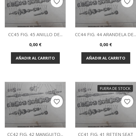
favorite_border
favorite_border
CC45 FIG. 45 ANILLO DE...
CC44 FIG. 44 ARANDELA DE..
Precio
Precio
0,00 €
0,00 €
Vista rápida
Vista rápida


AÑADIR AL CARRITO
AÑADIR AL CARRITO
FUERA DE STOCK
favorite_border
favorite_border
CC42 FIG. 42 MANGUITO...
CC41 FIG. 41 RETEN SEAT