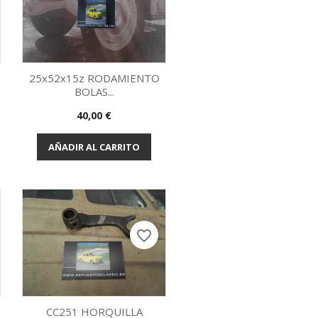
25x52x15z RODAMIENTO
BOLAS...
Vista rápida

Precio
40,00 €
AÑADIR AL CARRITO
favorite_border
CC251 HORQUILLA