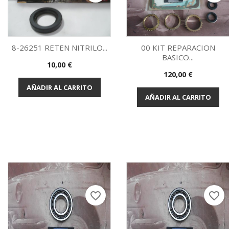
8-26251 RETEN NITRILO...
00 KIT REPARACION
BASICO...
Precio
10,00 €
Vista rápida
Vista rápida


Precio
120,00 €
AÑADIR AL CARRITO
AÑADIR AL CARRITO
favorite_border
favorite_border